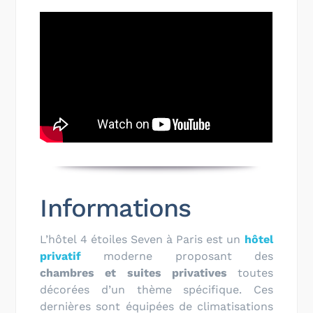
Informations
L’hôtel 4 étoiles Seven à Paris est un
hôtel
privatif
moderne proposant des
chambres et suites privatives
toutes
décorées d’un thème spécifique. Ces
dernières sont équipées de climatisations