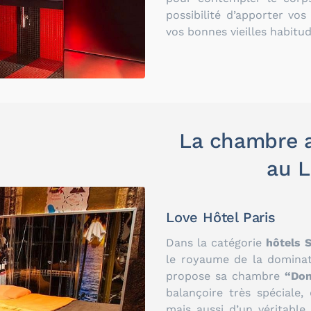
possibilité d’apporter vo
vos bonnes vieilles habitud
La chambre 
au L
Love Hôtel Paris
Dans la catégorie
hôtels 
le royaume de la dominat
propose sa chambre
“Do
balançoire très spéciale
mais aussi d’un véritable