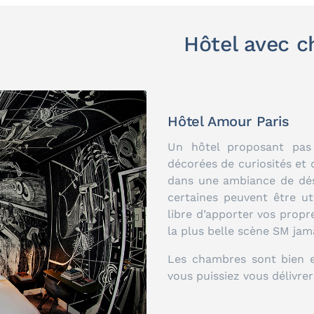
Hôtel avec 
Hôtel Amour Paris
Un hôtel proposant pas
décorées de curiosités et
dans une ambiance de dés
certaines peuvent être u
libre d’apporter vos propr
la plus belle scène SM jam
Les chambres sont bien 
vous puissiez vous délivre