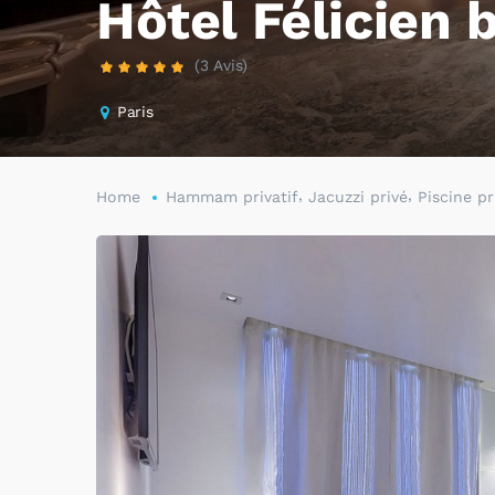
Hôtel Félicien 
(3 Avis)
Paris
,
,
Home
Hammam privatif
Jacuzzi privé
Piscine pr