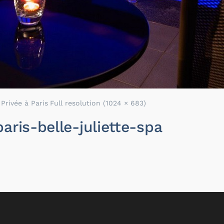
 Privée à Paris
Full resolution (1024 × 683)
aris-belle-juliette-spa