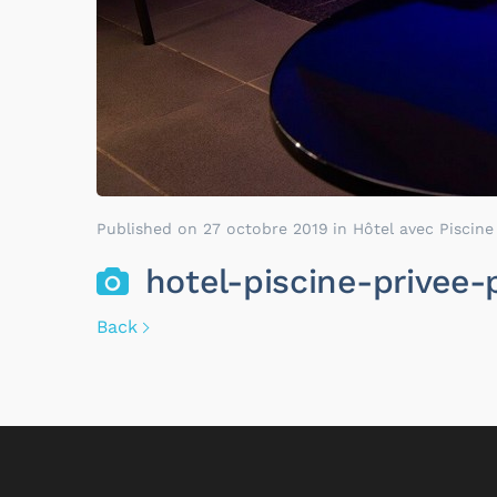
Published on
27 octobre 2019
in
Hôtel avec Piscine
hotel-piscine-privee-p
Back