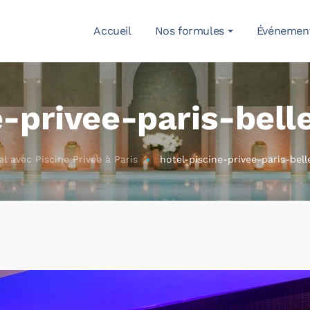
Accueil
Nos formules
Événemen
e-privee-paris-belle
l avec Piscine Privée à Paris
hotel-piscine-privee-paris-bell