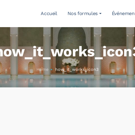
Accueil
Nos formules
Événemen
how_it_works_icon
Home
how_it_works_icon3