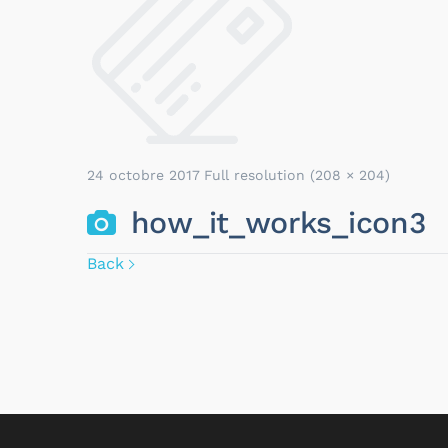
24 octobre 2017
Full resolution (208 × 204)
how_it_works_icon3
Back