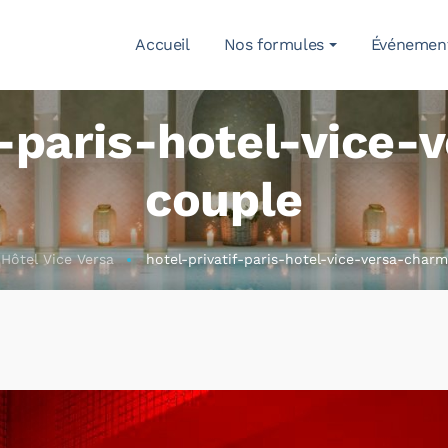
Accueil
Nos formules
Événemen
f-paris-hotel-vice
couple
Hôtel Vice Versa
hotel-privatif-paris-hotel-vice-versa-char