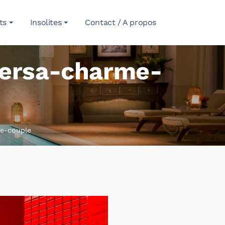
ts
Insolites
Contact / A propos
-versa-charme-
me-couple