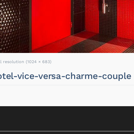
ll resolution (1024 × 683)
hotel-vice-versa-charme-couple