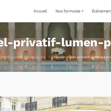
Accueil
Nos formules
Événemen
l-privatif-lumen-p
Hôtel Lumen Paris Louvre
header-hotel-privatif-lumen-pari