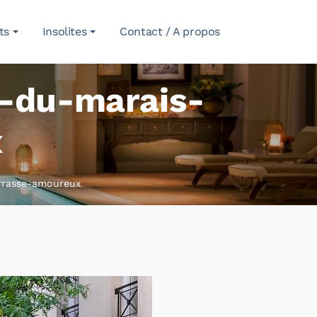
ts
Insolites
Contact / A propos
ns-du-marais-
x
errasse-amoureux