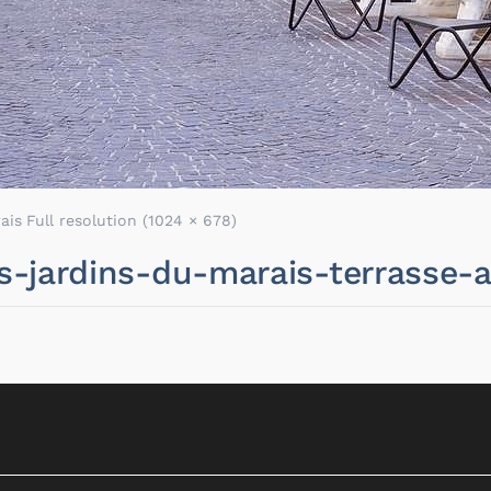
ais
Full resolution (1024 × 678)
les-jardins-du-marais-terrasse