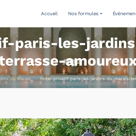
Accueil
Nos formules
Événemen
if-paris-les-jardi
terrasse-amoureu
dins du Marais
hotel-privatif-paris-les-jardins-du-marais-t