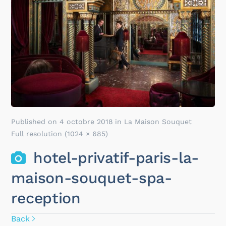
Published on
4 octobre 2018
in
La Maison Souquet
Full resolution (1024 × 685)
hotel-privatif-paris-la-
maison-souquet-spa-
reception
Back