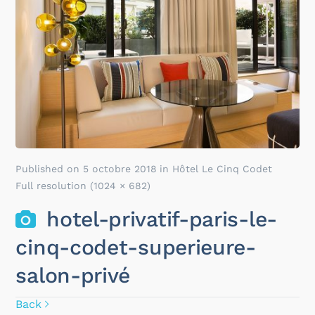
Published on
5 octobre 2018
in
Hôtel Le Cinq Codet
Full resolution (1024 × 682)
hotel-privatif-paris-le-
cinq-codet-superieure-
salon-privé
Back