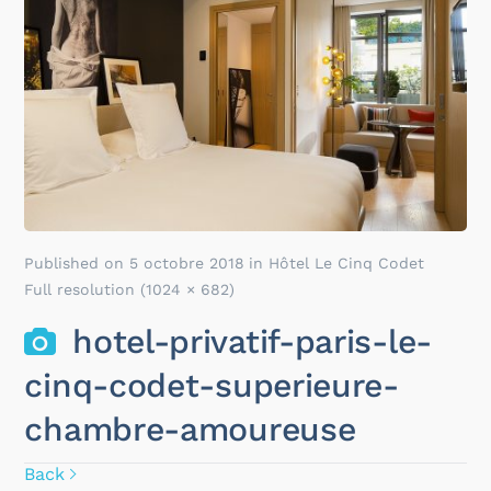
Published on
5 octobre 2018
in
Hôtel Le Cinq Codet
Full resolution (1024 × 682)
hotel-privatif-paris-le-
cinq-codet-superieure-
chambre-amoureuse
Back