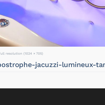
Full resolution (1024 × 705)
-apostrophe-jacuzzi-lumineux-t