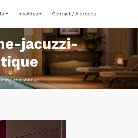
ts
Insolites
Contact / A propos
he-jacuzzi-
tique
-tamise-romantique