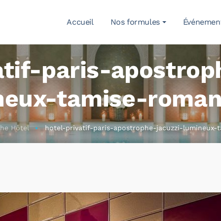
Accueil
Nos formules
Événemen
atif-paris-apostrop
neux-tamise-roman
he Hôtel
hotel-privatif-paris-apostrophe-jacuzzi-lumineux