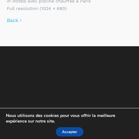
in
Hôtels avec piscine chauffée à Paris
Full resolution (1024 × 680)
Back
Nous utilisons des cookies pour vous offrir la meilleure
expérience sur notre site.
Accepter
CONDITIONS D'UTILISATION