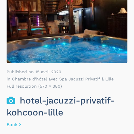
Published on
15 avril 2020
in
Chambre d’hôtel avec Spa Jacuzzi Privatif à Lille
Full resolution (570 × 380)
hotel-jacuzzi-privatif-
kohcoon-lille
Back